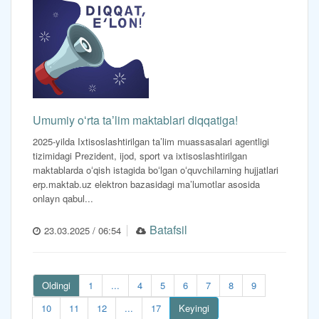
Umumiy oʻrta taʼlim maktablari diqqatiga!
2025-yilda Ixtisoslashtirilgan ta’lim muassasalari agentligi
tizimidagi Prezident, ijod, sport va ixtisoslashtirilgan
maktablarda oʻqish istagida boʻlgan oʻquvchilarning hujjatlari
erp.maktab.uz elektron bazasidagi ma’lumotlar asosida
onlayn qabul...
Batafsil
23.03.2025 / 06:54
Oldingi
1
...
4
5
6
7
8
9
10
11
12
...
17
Keyingi