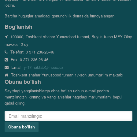
lozim.
Barcha huquqlar amaldagi qonunchilik doirasida himoyalangan.
Bog'lanish
100000, Toshkent shahar Yunusobod tumani, Buyuk turon MFY Oloy
mavzesi 2-uy
Telefon: 0 371 236-26-46
Fax: 0 371 236-26-46
Email:
y-17maktab@inbox.uz
Toshkent shahar Yunusobod tuman 17-son umumta'lim maktabi
Obuna bo'lish
Saytdagi yangilanishlarga obna bo'lish uchun e-mail pochta
manzilingizni kiriting va yangilanishlar haqidagi ma'lumotlarni bepul
qabul qiling.
Obuna bo'lish