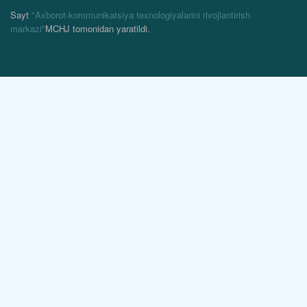
Sayt
"Axborot-kommunikatsiya texnologiyalarini rivojlantirish
markazi"
MCHJ tomonidan yaratildi.