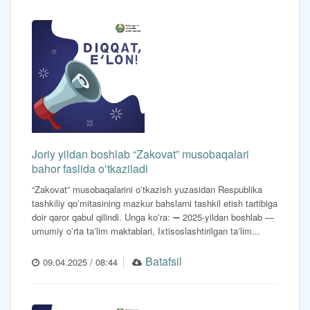
Joriy yildan boshlab “Zakovat” musobaqalari
bahor faslida oʻtkaziladi
“Zakovat” musobaqalarini oʻtkazish yuzasidan Respublika
tashkiliy qoʻmitasining mazkur bahslarni tashkil etish tartibiga
doir qaror qabul qilindi. Unga koʻra: ➖ 2025-yildan boshlab —
umumiy oʻrta taʻlim maktablari, Ixtisoslashtirilgan taʻlim...
Batafsil
09.04.2025 / 08:44