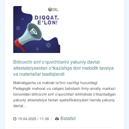
Bitiruvchi sinf oʻquvchilarini yakuniy davlat
attestatsiyasidan oʻtkazishga doir metodik tavsiya
va materiallar tasdiqlandi
Maktabgacha va maktab taʼlimi vazirligi huzuridagi
Pedagogik mahorat va xalqaro baholash ilmiy-amaliy markazi
tomonidan bitiruvchi sinf oʻquvchilari ishtirokida oʻtkaziladigan
yakuniy attestatsiya fanlari spetsifikatsiyalari hamda yakuniy
davlat...
Batafsil
15.04.2025 / 11:36