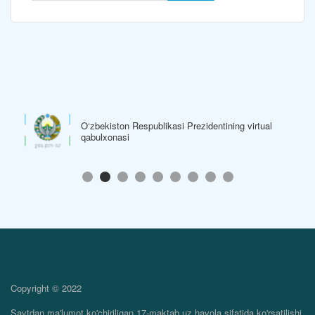
O‘zbekiston Respublikasi Prezidentining virtual
qabulxonasi
Copyright © 2022
Saytdan ma'lumot ko'chiriligan 17-maktab.uz havola sifatida ko'rsatilishi