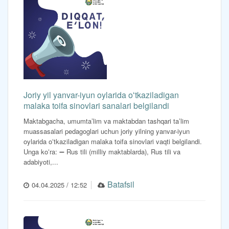
Joriy yil yanvar-iyun oylarida oʻtkaziladigan
malaka toifa sinovlari sanalari belgilandi
Maktabgacha, umumtaʼlim va maktabdan tashqari taʼlim
muassasalari pedagoglari uchun joriy yilning yanvar-iyun
oylarida oʻtkaziladigan malaka toifa sinovlari vaqti belgilandi.
Unga koʻra: ➖ Rus tili (milliy maktablarda), Rus tili va
adabiyoti,...
Batafsil
04.04.2025 / 12:52