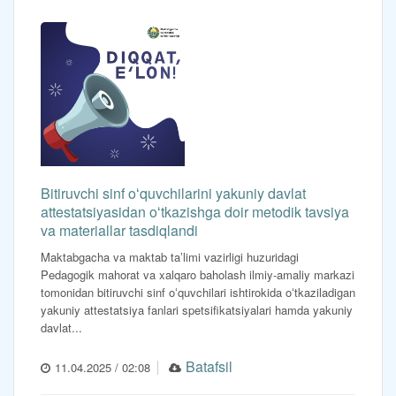
Bitiruvchi sinf oʻquvchilarini yakuniy davlat
attestatsiyasidan oʻtkazishga doir metodik tavsiya
va materiallar tasdiqlandi
Maktabgacha va maktab taʼlimi vazirligi huzuridagi
Pedagogik mahorat va xalqaro baholash ilmiy-amaliy markazi
tomonidan bitiruvchi sinf oʻquvchilari ishtirokida oʻtkaziladigan
yakuniy attestatsiya fanlari spetsifikatsiyalari hamda yakuniy
davlat...
Batafsil
11.04.2025 / 02:08