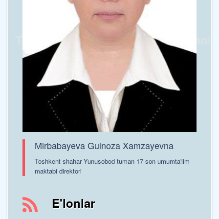
Toshkent shaxar Yunusobod tumani
17-sonli umumta’lim maktabi
Mirbabayeva Gulnoza Xamzayevna
Toshkent shahar Yunusobod tuman 17-son umumta'lim
maktabi direktori
E'lonlar