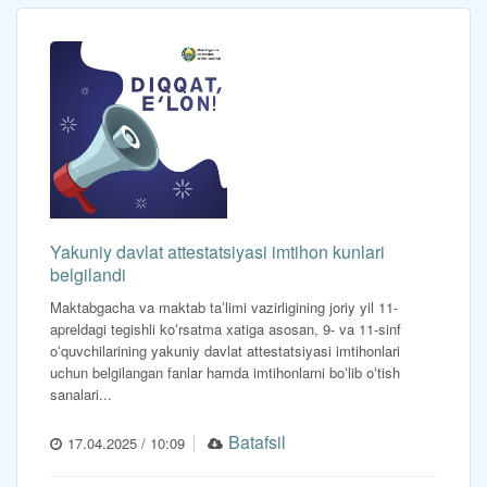
Yakuniy davlat attestatsiyasi imtihon kunlari
belgilandi
Maktabgacha va maktab taʼlimi vazirligining joriy yil 11-
apreldagi tegishli koʻrsatma xatiga asosan, 9- va 11-sinf
oʻquvchilarining yakuniy davlat attestatsiyasi imtihonlari
uchun belgilangan fanlar hamda imtihonlarni boʻlib oʻtish
sanalari...
Batafsil
17.04.2025 / 10:09